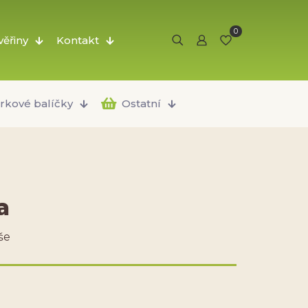
0
ěřiny
Kontakt
rkové balíčky
Ostatní
a
še