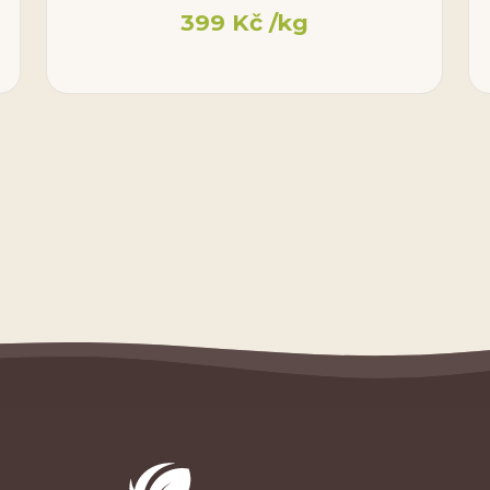
399
Kč
/kg