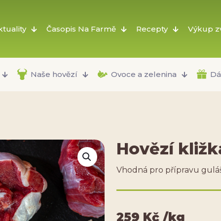
ktuality
Časopis Na Farmě
Recepty
Výkup zv
Naše hovězí
Ovoce a zelenina
Dá
Hovězí kližk
Vhodná pro přípravu gulá
259
Kč
/kg