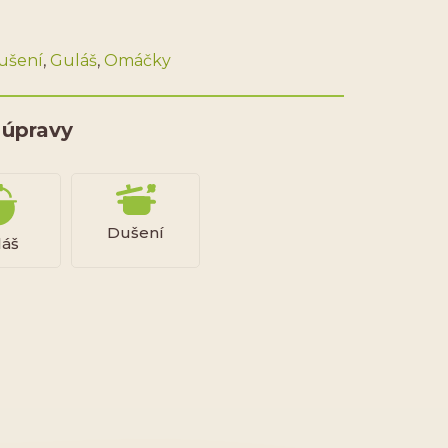
ušení
,
Guláš
,
Omáčky
 úpravy
Dušení
láš