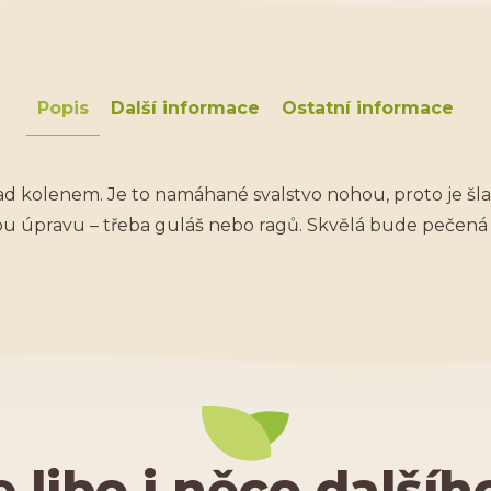
Popis
Další informace
Ostatní informace
d kolenem. Je to namáhané svalstvo nohou, proto je šla
ou úpravu – třeba guláš nebo ragů. Skvělá bude pečená
e libo i něco dalšíh