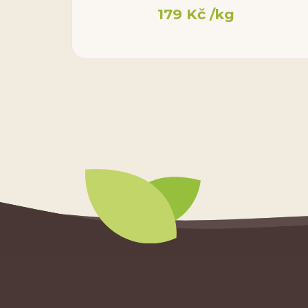
179
Kč
/kg