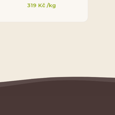
319
Kč
/kg