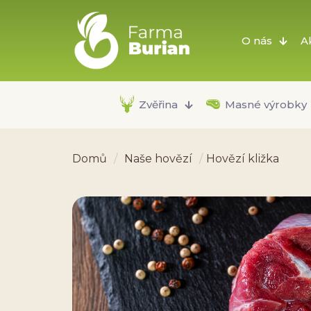
O nás
A
Zvěřina
Masné výrobky
Domů
/
Naše hovězí
/
Hovězí kližka