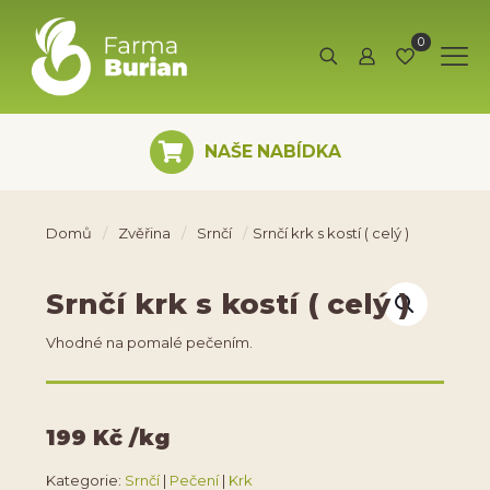
0
NAŠE NABÍDKA
Domů
/
Zvěřina
/
Srnčí
/
Srnčí krk s kostí ( celý )
Srnčí krk s kostí ( celý )
Vhodné na pomalé pečením.
199
Kč
/kg
Srnčí
Pečení
Krk