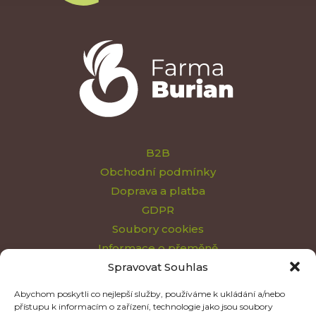
B2B
Obchodní podmínky
Doprava a platba
GDPR
Soubory cookies
Informace o přeměně
Spravovat Souhlas
Můj účet
Kontakt
Abychom poskytli co nejlepší služby, používáme k ukládání a/nebo
přístupu k informacím o zařízení, technologie jako jsou soubory