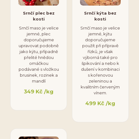
Srnčí plec bez
Srnčí kýta bez
kosti
kosti
Srnčí maso je velice
Srnčí maso je velice
jemné, plec
jemné, kýtu
doporučujeme
doporučujeme
upravovat podobně
použít při přípravě
jako kýtu, případně
řízků, je však
přelité hnědou
výborná také pro
omáčkou
špikování a nebo k
podávané s vložkou
dušení v kombinaci
brusinek, rozinek a
s kořenovou
mandlí
zeleninou a
kvalitním červeným
349
Kč
/kg
vínem.
499
Kč
/kg