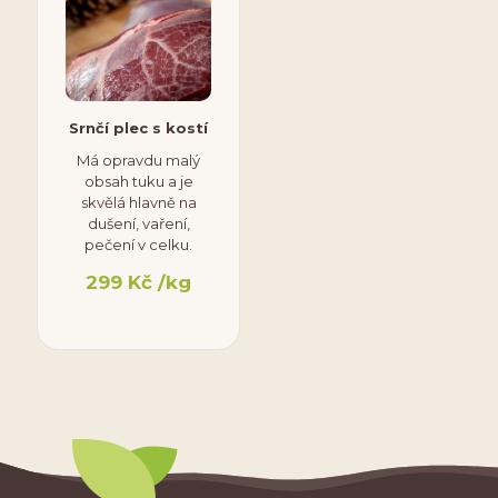
Srnčí plec s kostí
Má opravdu malý
obsah tuku a je
skvělá hlavně na
dušení, vaření,
pečení v celku.
299
Kč
/kg